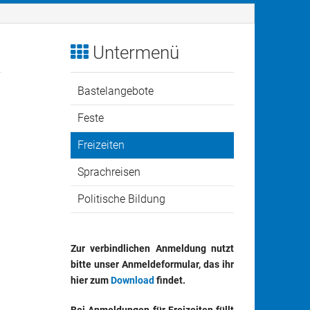
rleihbedingungen
Anfahrt
is Traunstein
pfburgen
Untermenü
iele und Spielgeräte für Feste.
Bastelangebote
ste mit Genuss
Feste
nsibar
Freizeiten
schirrmobil & Co.
Sprachreisen
Politische Bildung
tdoor & Co.
dien & Co.
Zur verbindlichen Anmeldung nutzt
bitte unser Anmeldeformular, das ihr
-Dokumentation
hier zum
Download
findet.