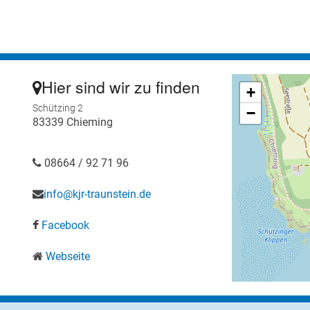
Hier sind wir zu finden
+
Schützing 2
−
83339 Chieming
08664 / 92 71 96
info@kjr-traunstein.de
Facebook
Webseite