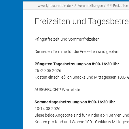
Aufgaben und Ziele
Bastelang
/
/
www.kjr-traunstein.de
3:
Veranstaltungen
3.3:
Freizeiten
Vorstand
Feste
Freizeiten und Tagesbet
Geschäftsstelle
Freizeiten
Pfingstfreizeit und Sommerfreizeiten
Mitgliedsverbände
Sprachreis
Die neuen Termine für die Freizeiten sind geplant.
Politische 
Pfingsten Tagesbetreuung von 8:00-16:30 Uhr
26.-29.05.2026
Kosten einschließlich Snacks und Mittagessen 100.-
AUSGEBUCHT! Warteliste
Sommertagesbetreuung von 8:00-16:30 Uhr
10-14.08.2026
Diese beide Angebote sind für Kinder ab 4 Jahren und
Kosten pro Kind und Woche 100.- € inklusiv Mittage