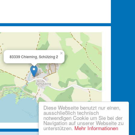
×
83339 Chieming, Schützing 2
Diese Webseite benutzt nur einen,
ausschließlich technisch
notwendigen Cookie um Sie bei der
Leaflet
| ©
OpenStreetMap
Navigation auf unserer Webseite zu
unterstützen.
Mehr Informationen