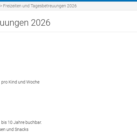
ebote
Förderungen des KJR
Ve
>
Freizeiten und Tagesbetreuungen 2026
Förderungen im Landkre
Hü
reuungen 2026
Sp
en
Fe
Bildung
Sa
Ge
 € pro Kind und Woche
Ou
Me
NS
 bis 10 Jahre buchbar.
ssen und Snacks