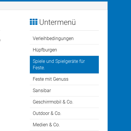
rleihbedingungen
Anfahrt
is Traunstein
pfburgen
Untermenü
iele und Spielgeräte für Feste.
Verleihbedingungen
n
ste mit Genuss
Hüpfburgen
nsibar
Spiele und Spielgeräte für
Feste.
schirrmobil & Co.
Feste mit Genuss
tdoor & Co.
Sansibar
dien & Co.
Geschirrmobil & Co.
Outdoor & Co.
-Dokumentation
Medien & Co.