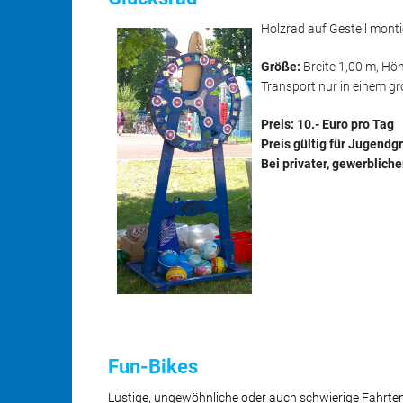
Holzrad auf Gestell mon
Größe:
Breite 1,00 m, Hö
Transport nur in einem g
Preis: 10.- Euro pro Tag
Preis gültig für Jugendg
Bei privater, gewerblic
Fun-Bikes
Lustige, ungewöhnliche oder auch schwierige Fahrten