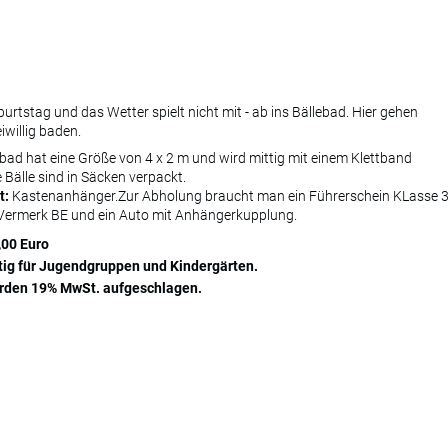
urtstag und das Wetter spielt nicht mit - ab ins Bällebad. Hier gehen
iwillig baden.
bad hat eine Größe von 4 x 2 m und wird mittig mit einem Klettband
ie Bälle sind in Säcken verpackt.
t:
Kastenanhänger.Zur Abholung braucht man ein Führerschein KLasse 
 Vermerk BE und ein Auto mit Anhängerkupplung.
0,00 Euro
ltig für Jugendgruppen und Kindergärten.
werden 19% MwSt. aufgeschlagen.