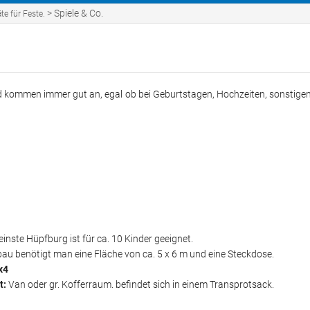
ebote
Förderungen des KJR
Ve
>
Spiele & Co.
te für Feste.
Förderungen im Landkre
Hü
Sp
und kommen immer gut an, egal ob bei Geburtstagen, Hochzeiten, sonstige
en
Fe
Bildung
Sa
Ge
Ou
Me
einste Hüpfburg ist für ca. 10 Kinder geeignet.
u benötigt man eine Fläche von ca. 5 x 6 m und eine Steckdose.
x4
NS
t:
Van oder gr. Kofferraum. befindet sich in einem Transprotsack.