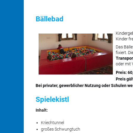
Bällebad
Kindergeb
Kinder fre
Das Bälle
fixiert. D
Transpor
oder mit
Preis: 6
Preis gü
Bei privater, gewerblicher Nutzung oder Schulen 
Spielekistl
Inhalt:
Kriechtunnel
großes Schwungtuch