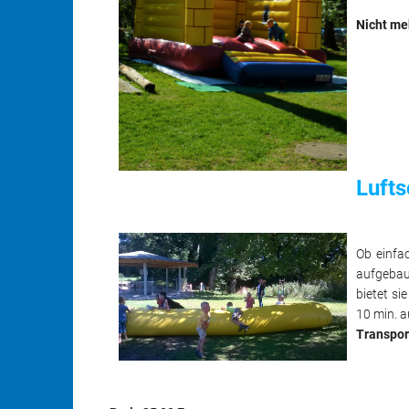
Nicht meh
Luft
Ob einfac
aufgebaut
bietet si
10 min. a
Transpor