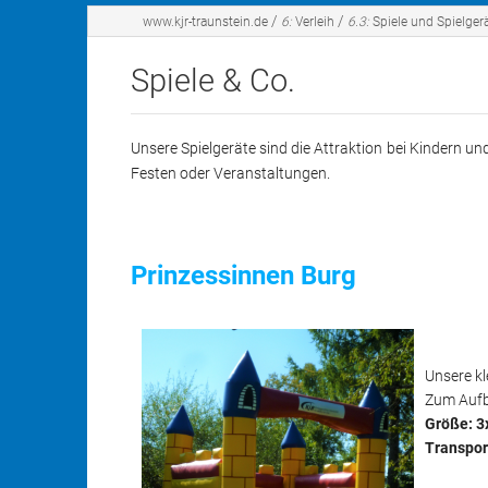
Aufgaben und Ziele
Bastelang
/
/
www.kjr-traunstein.de
6:
Verleih
6.3:
Spiele und Spielgerä
Vorstand
Feste
Spiele & Co.
Geschäftsstelle
Freizeiten
Unsere Spielgeräte sind die Attraktion bei Kindern 
Mitgliedsverbände
Sprachreis
Festen oder Veranstaltungen.
Politische 
Prinzessinnen Burg
Unsere kl
Zum Aufba
Größe: 3
Transpor